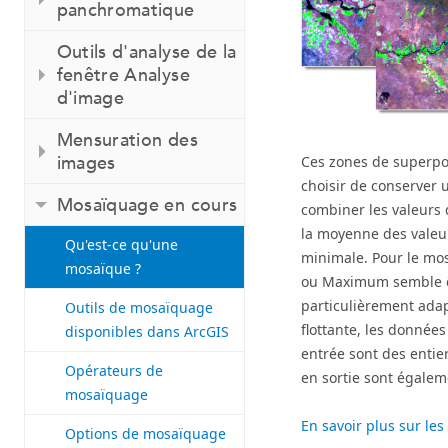
panchromatique
Outils d'analyse de la
fenêtre Analyse
d'image
Mensuration des
images
Ces zones de superpo
choisir de conserver
Mosaïquage en cours
combiner les valeurs 
la moyenne des valeu
Qu'est-ce qu'une
minimale. Pour le mos
mosaïque ?
ou Maximum semble êt
particulièrement adap
Outils de mosaïquage
flottante, les données
disponibles dans ArcGIS
entrée sont des entie
Opérateurs de
en sortie sont égalem
mosaïquage
En savoir plus sur le
Options de mosaïquage