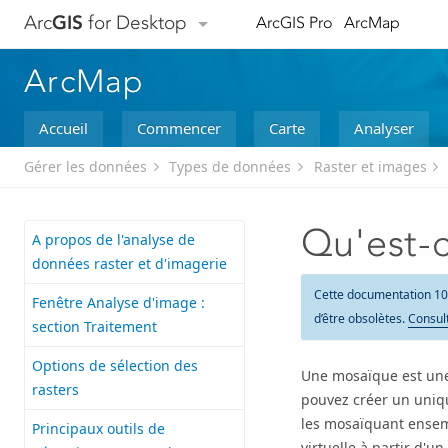
Arc
GIS
for Desktop
ArcGIS Pro
ArcMap
ArcMap
Accueil
Commencer
Carte
Analyser
Gérer les données
Types de données
Raster et images
Qu'est-
A propos de l'analyse de
données raster et d'imagerie
Cette documentation 10
Fenêtre Analyse d'image :
d’être obsolètes.
Consult
section Traitement
Options de sélection des
Une mosaïque est une
rasters
pouvez créer un uniqu
les mosaïquant ensem
Principaux outils de
virtuelle à partir d'u