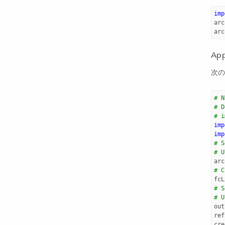
imp
arc
arc
Ap
次の
# N
# D
# i
imp
imp
# S
# U
arc
# C
fcL
# S
# U
out
ref
cre