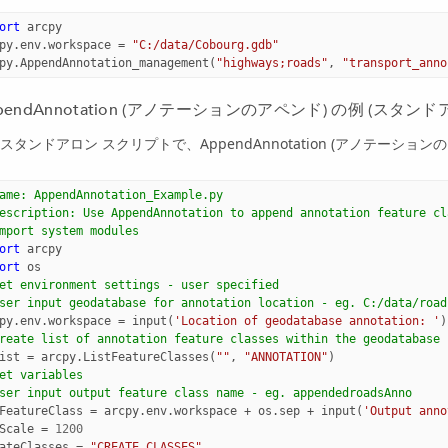
ort
arcpy
py
.
env
.
workspace
=
"C:/data/Cobourg.gdb"
py
.
AppendAnnotation_management
(
"highways;roads"
,
"transport_anno
pendAnnotation (アノテーションのアペンド) の例 (スタンド
スタンドアロン スクリプトで、AppendAnnotation (アノテーシ
ame: AppendAnnotation_Example.py
escription: Use AppendAnnotation to append annotation feature cl
mport system modules 
ort
arcpy
ort
os
et environment settings - user specified
ser input geodatabase for annotation location - eg. C:/data/road
py
.
env
.
workspace
=
input
(
'Location of geodatabase annotation: '
)
reate list of annotation feature classes within the geodatabase
ist
=
arcpy
.
ListFeatureClasses
(
""
,
"ANNOTATION"
)
et variables
ser input output feature class name - eg. appendedroadsAnno
FeatureClass
=
arcpy
.
env
.
workspace
+
os
.
sep
+
input
(
'Output anno
Scale
=
1200
ateClasses
=
"CREATE_CLASSES"