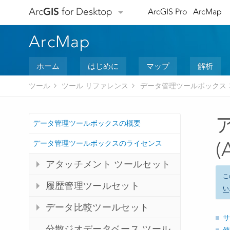
Arc
GIS
for Desktop
ArcGIS Pro
ArcMap
ArcMap
ホーム
はじめに
マップ
解析
ツール
ツール リファレンス
データ管理ツールボックス
データ管理ツールボックスの概要
データ管理ツールボックスのライセンス
(
アタッチメント ツールセット
こ
履歴管理ツールセット
い
データ比較ツールセット
サ
分散ジオデータベース ツール
使