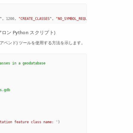
"
,
1200
,
"CREATE_CLASSES"
,
"NO_SYMBOL_REQUIRED"
,
"AUTO_CREATE"
,
アロン Python スクリプト)
ョンのアペンド) ツールを使用する方法を示します。
asses in a geodatabase
s.gdb
tation feature class name: '
)