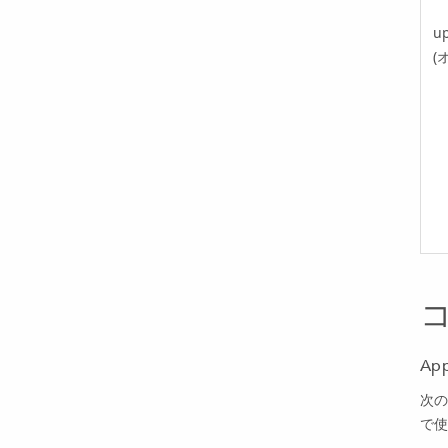
up
(
Ap
次の
で使