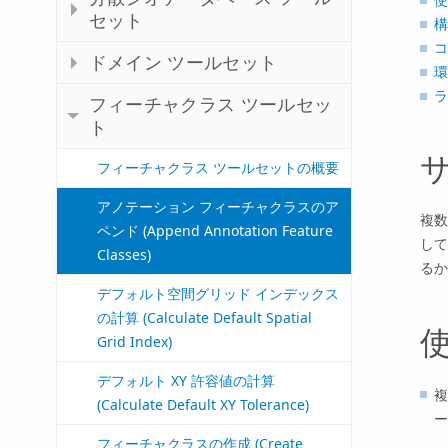
セット
構
コ
ドメイン ツールセット
環
ラ
フィーチャクラス ツールセッ
ト
フィーチャクラス ツールセットの概要
アノテーション フィーチャクラスのア
複数
ペンド (Append Annotation Feature
して
Classes)
るか
デフォルト空間グリッド インデックス
の計算 (Calculate Default Spatial
Grid Index)
デフォルト XY 許容値の計算
複
(Calculate Default XY Tolerance)
ー
フィーチャクラスの作成 (Create