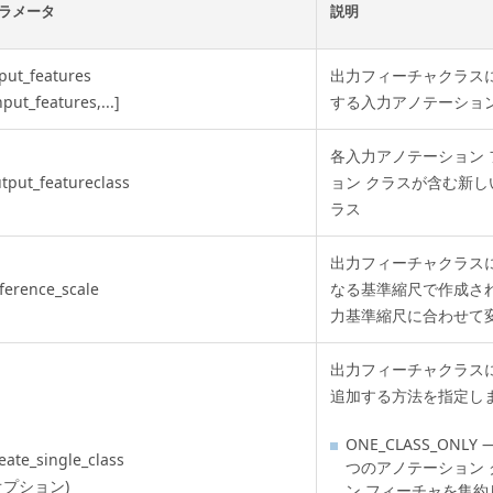
ラメータ
説明
put_features
出力フィーチャクラス
nput_features,...]
する入力アノテーション
各入力アノテーション
tput_featureclass
ョン クラスが含む新し
ラス
出力フィーチャクラス
ference_scale
なる基準縮尺で作成さ
力基準縮尺に合わせて
出力フィーチャクラス
追加する方法を指定し
ONE_CLASS_ON
eate_single_class
つのアノテーション
オプション)
ン フィーチャを集約