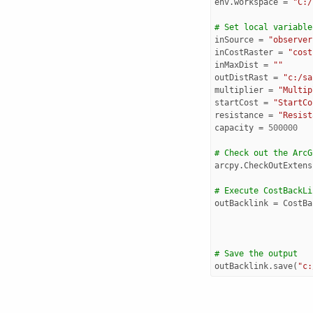
env
.
workspace
=
"C:/
# Set local variable
inSource
=
"observer
inCostRaster
=
"cost
inMaxDist
=
""
outDistRast
=
"c:/sa
multiplier
=
"Multip
startCost
=
"StartCo
resistance
=
"Resist
capacity
=
500000
# Check out the ArcG
arcpy
.
CheckOutExtens
# Execute CostBackLi
outBacklink
=
CostBa
# Save the output 
outBacklink
.
save
(
"c: