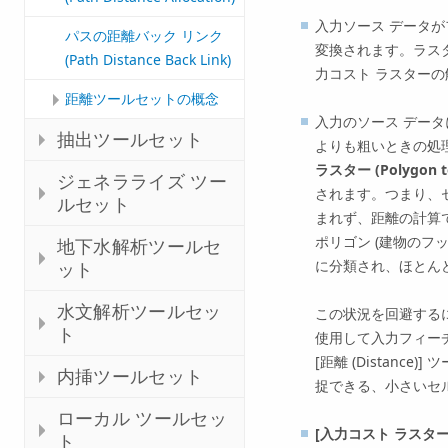
入力ソース データ
パスの距離バック リンク
変換されます。ラス
(Path Distance Back Link)
力コスト ラスター
距離ツールセットの概念
入力のソース デー
抽出ツールセット
よりも粗いときの処
ラスター (Polygon to
ジェネラライズ ツー
されます。つまり、
ルセット
まれず、距離の計算
ポリゴン (建物のフ
地下水解析ツールセ
に分類され、ほとん
ット
水文解析ツールセッ
この状況を回避する
ト
使用して入力フィー
[距離 (Distan
内挿ツールセット
捉できる、小さいセ
ローカル ツールセッ
[入力コスト ラスター
ト