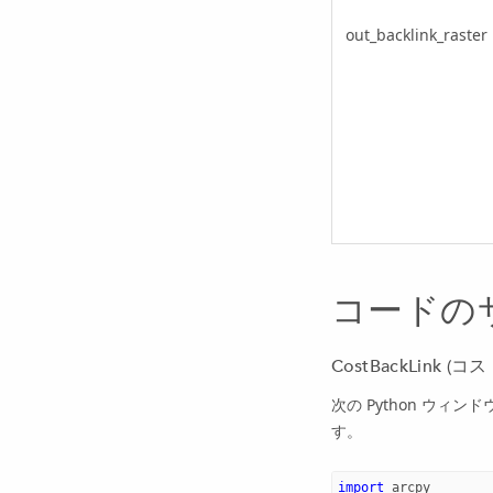
out_backlink_raster
コードの
CostBackLink (
次の Python ウィン
す。
import
arcpy