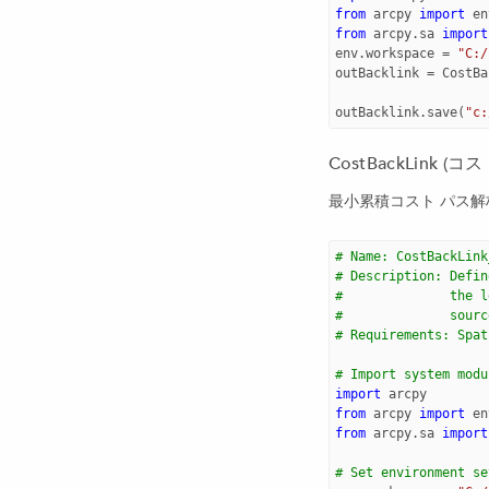
from
arcpy
import
en
from
arcpy.sa
import
env
.
workspace
=
"C:/
outBacklink
=
CostBa
outBacklink
.
save
(
"c:
CostBackLink 
最小累積コスト パス解
# Name: CostBackLink
# Description: Defin
#              the l
#              sourc
# Requirements: Spat
# Import system modu
import
arcpy
from
arcpy
import
en
from
arcpy.sa
import
# Set environment se