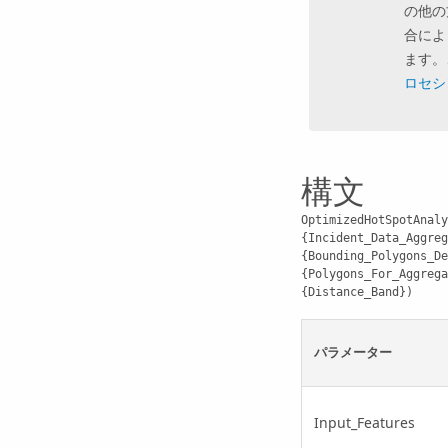
の他の
合によ
ます。
ロセシ
構文
OptimizedHotSpotAnaly
{Incident_Data_Aggreg
{Bounding_Polygons_De
{Polygons_For_Aggrega
{Distance_Band})
パラメーター
Input_Features