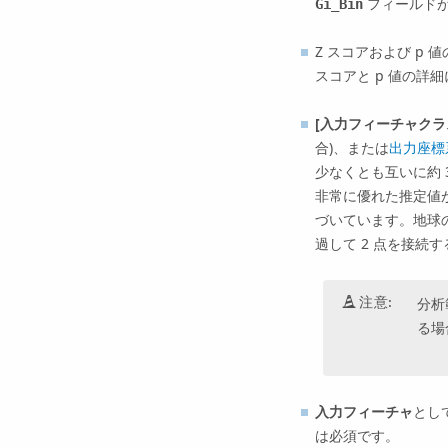
フィールドが
Gi_Bin
Z スコアおよび p
スコアと p 値の詳
[入力フィーチャクラ
合)、または
出力座標
少なくとも互いに約
非常に優れた推定値
づいています。地球の
過して 2 点を接
注意:
分析
る場
入力フィーチャ
とし
は必須です。