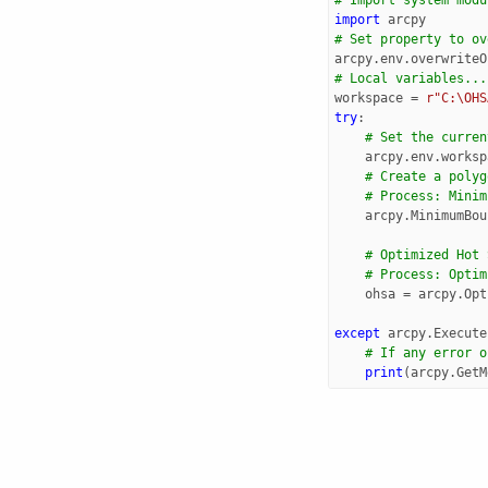
import
arcpy
# Set property to ov
arcpy
.
env
.
overwriteO
# Local variables...
workspace
=
r"C:\OHS
try
:
# Set the curren
arcpy
.
env
.
worksp
# Create a polyg
# Process: Minim
arcpy
.
MinimumBou
# Optimized Hot 
# Process: Optim
ohsa
=
arcpy
.
Opt
except
arcpy
.
Execute
# If any error o
print
(
arcpy
.
GetM