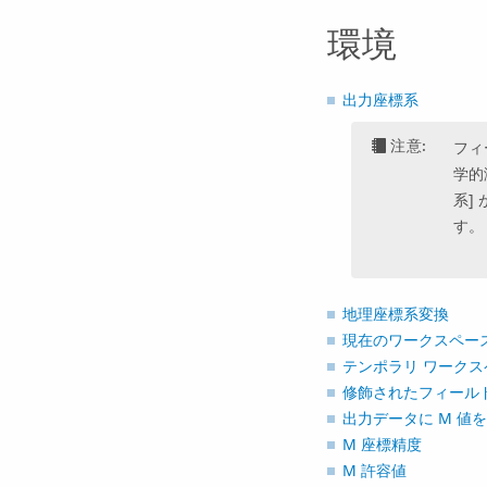
環境
出力座標系
注意:
フィ
学的
系]
す。
地理座標系変換
現在のワークスペー
テンポラリ ワークス
修飾されたフィール
出力データに M 値
M 座標精度
M 許容値