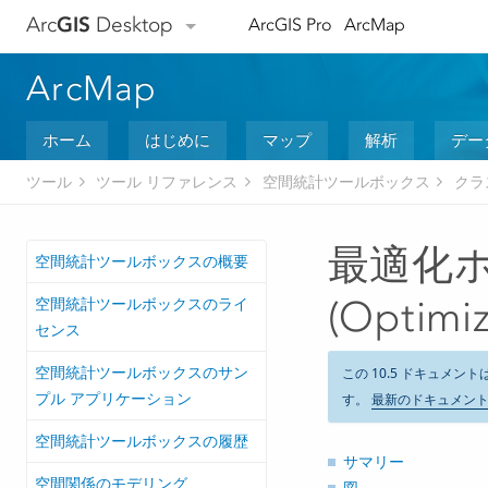
Arc
GIS
Desktop
ArcGIS Pro
ArcMap
ArcMap
ホーム
はじめに
マップ
解析
デー
ツール
ツール リファレンス
空間統計ツールボックス
クラ
最適化
空間統計ツールボックスの概要
空間統計ツールボックスのライ
(Optimiz
センス
空間統計ツールボックスのサン
この 10.5 ドキュメント
プル アプリケーション
す。
最新のドキュメン
空間統計ツールボックスの履歴
サマリー
空間関係のモデリング
図