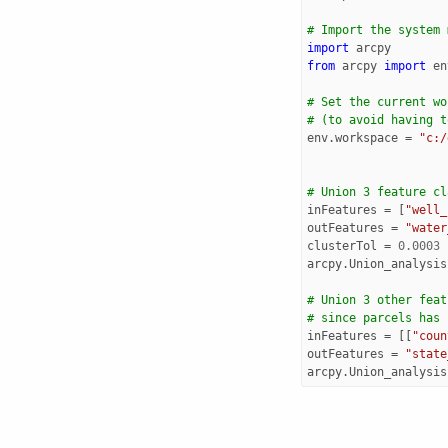
# Import the system 
import
arcpy
from
arcpy
import
en
# Set the current wo
# (to avoid having t
env
.
workspace
=
"c:/
# Union 3 feature cl
inFeatures
=
[
"well_
outFeatures
=
"water
clusterTol
=
0.0003
arcpy
.
Union_analysis
# Union 3 other feat
# since parcels has 
inFeatures
=
[[
"coun
outFeatures
=
"state
arcpy
.
Union_analysis