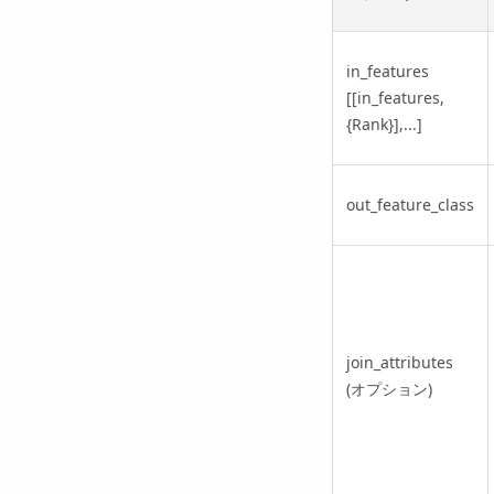
in_features
[[in_features,
{Rank}],...]
out_feature_class
join_attributes
(オプション)