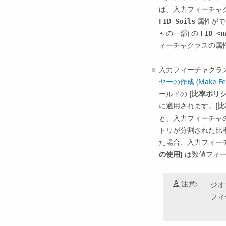
ば、入力フィーチャク
属性がで
FID_Soils
ャの一部) の
FID_<n
ィーチャクラスの属
入力フィーチャクラ
ヤーの作成 (Make Feat
ールドの
[比率ポリ
に適用されます。
[
と、入力フィーチャ
トリが分割された比
た場合、入力フィーチ
の使用]
は数値フィー
注意:
ジオ
フィ