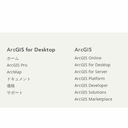
Arc
ArcGIS
GIS for Desktop
ArcGIS Online
ホーム
ArcGIS for Desktop
ArcGIS Pro
ArcGIS for Server
ArcMap
ArcGIS Platform
ドキュメント
ArcGIS Developer
価格
ArcGIS Solutions
サポート
ArcGIS Marketplace
© Copyright 2016 Environmental Systems Research Institute, Inc. |
プライバ