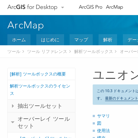
Arc
GIS
for Desktop
ArcGIS Pro
ArcMap
ArcMap
ホーム
はじめに
マップ
解析
デー
ツール
ツール リファレンス
解析ツールボックス
オーバー
ユニオン 
[解析] ツールボックスの概要
解析ツールボックスのライセン
この 10.3 ドキュメント
ス
す。
最新のドキュメン
抽出ツールセット
サマリ
オーバーレイ ツール
図
セット
使用法
構文