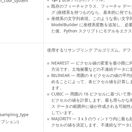
t_coor_system
既存のフィーチャクラス、フィーチャ デー
グ (座標系を持つものなら、基本的に何でも
座標系の文字列表現。このような長い文字
ModelBuilder に座標系変数を追加し
た後、Python スクリプトにモデルをエク
使用するリサンプリング アルゴリズム。デフォル
NEAREST — ピクセル値の変更を最小限
方法です。土地被覆などの不連続データに
BILINEAR — 周囲の 4 ピクセルの値の平
めることによって、各ピクセル値を計算し
ます。
CUBIC — 周囲の 16 ピクセルに基づい
ピクセルの値を計算します。最も滑らかな
ス データの範囲外に値が作成される可能性
しています。
sampling_type
MAJORITY — 3 x 3 のウィンドウ内
オプション)
クセルの値を決定します。不連続なデータ