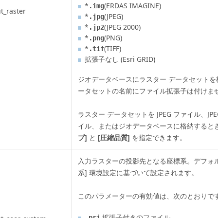
*
(ERDAS IMAGINE)
.img
t_raster
*
(JPEG)
.jpg
*
(JPEG 2000)
.jp2
*
(PNG)
.png
*
(TIFF)
.tif
拡張子なし (
Esri
GRID)
ジオデータベースにラスター データセットを
ータセットの名前にファイル拡張子は付けま
ラスター データセットを JPEG ファイル、JPEG
イル、またはジオデータベースに格納すると
プ]
と
[圧縮品質]
を指定できます。
入力ラスターの投影先となる座標系。デフォ
系] 環境設定に基づいて設定されます。
このパラメーターの有効値は、次のとおりで
拡張子付きのファイル。
.prj