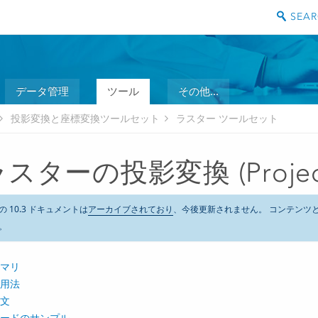
データ管理
ツール
その他...
投影変換と座標変換ツールセット
ラスター ツールセット
スターの投影変換 (Project 
の 10.3 ドキュメントは
アーカイブされており
、今後更新されません。 コンテンツ
。
マリ
用法
文
ードのサンプル