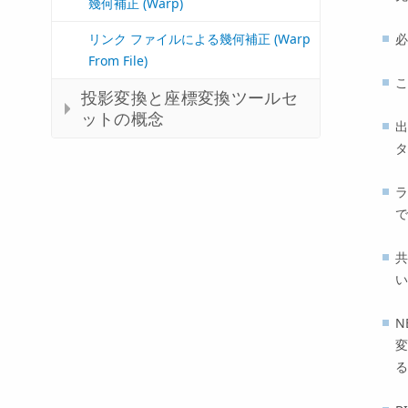
幾何補正 (Warp)
必
リンク ファイルによる幾何補正 (Warp
From File)
こ
投影変換と座標変換ツールセ
ットの概念
出
タ
ラ
共
い
N
変
る