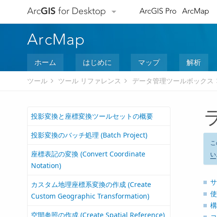
Arc
GIS
for Desktop
ArcGIS Pro
ArcMap
ArcMap
ホーム
はじめに
マップ
解析
ツール
ツール リファレンス
データ管理ツールボックス
ラ
投影変換と座標変換ツールセットの概要
投影変換のバッチ処理 (Batch Project)
こ
座標表記の変換 (Convert Coordinate
い
Notation)
サ
カスタム地理座標系変換の作成 (Create
使
Custom Geographic Transformation)
構
空間参照の作成 (Create Spatial Reference)
コ