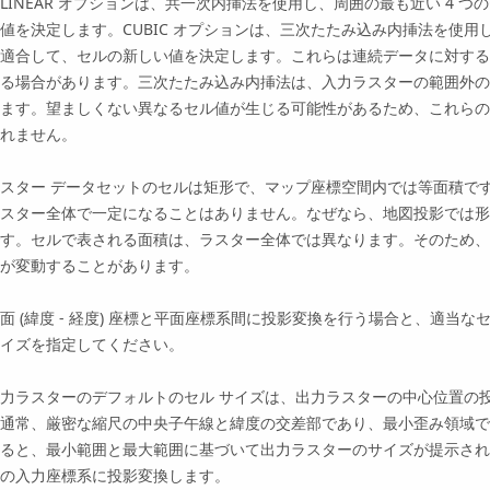
ILINEAR オプション
は、共一次内挿法を使用し、周囲の最も近い 4 つ
値を決定します。
CUBIC オプション
は、三次たたみ込み内挿法を使用
適合して、セルの新しい値を決定します。これらは連続データに対する
る場合があります。三次たたみ込み内挿法は、入力ラスターの範囲外の
ます。望ましくない異なるセル値が生じる可能性があるため、これらの
れません。
スター データセットのセルは矩形で、マップ座標空間内では等面積で
スター全体で一定になることはありません。なぜなら、地図投影では形
す。セルで表される面積は、ラスター全体では異なります。そのため、
が変動することがあります。
面 (緯度 - 経度) 座標と平面座標系間に投影変換を行う場合と、適当
イズを指定してください。
力ラスターのデフォルトのセル サイズは、出力ラスターの中心位置の
通常、厳密な縮尺の中央子午線と緯度の交差部であり、最小歪み領域で
ると、最小範囲と最大範囲に基づいて出力ラスターのサイズが提示され
の入力座標系に投影変換します。