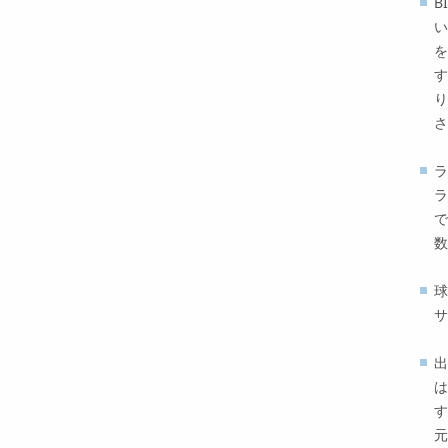
B
い
を
す
り
さ
ラ
ラ
で
数
球
サ
出
は
す
元