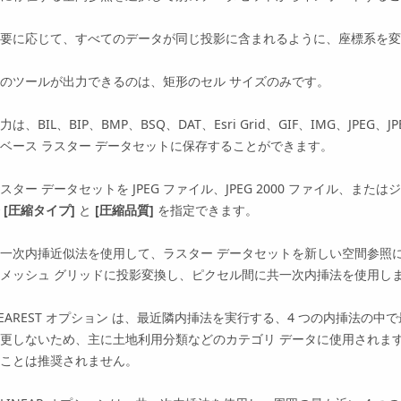
要に応じて、すべてのデータが同じ投影に含まれるように、座標系を変
のツールが出力できるのは、矩形のセル サイズのみです。
力は、BIL、BIP、BMP、BSQ、DAT、Esri Grid、GIF、IMG、JPEG
ベース ラスター データセットに保存することができます。
スター データセットを JPEG ファイル、JPEG 2000 ファイル、
で
[圧縮タイプ]
と
[圧縮品質]
を指定できます。
一次内挿近似法を使用して、ラスター データセットを新しい空間参照
メッシュ グリッドに投影変換し、ピクセル間に共一次内挿法を使用し
EAREST オプション
は、最近隣内挿法を実行する、4 つの内挿法の中
更しないため、主に土地利用分類などのカテゴリ データに使用されま
ことは推奨されません。