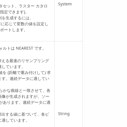
System
タセット、ラスター カタロ
指定できます)。
列を生成するには、
、必要に応じて変数の値を設定し
スポートします。
トは NEAREST です。
に抑える最速のリサンプリング
適しています。
均値を (距離で重み付けして) 求
ます。連続データに適してい
て滑らかな曲線と一致させて、各
画像が生成されますが、ソー
があります。連続データに適
String
に最も頻出する値に基づいて、各ピ
に適しています。