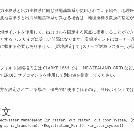
力座標系と出力座標系に同じ測地基準系が使用されている場合、地理座
測地基準系と出力測地基準系が異なる場合は、地理座標系変換の指定が
録ポイントを使用して、出力セルを固定する原点に指定することができ
とするセル サイズに等しい間隔になります。登録ポイントはコーナー
に収まる必要もありません。[環境設定] で [スナップ対象ラスター]
。
フォルト回転楕円面は CLARKE 1866 です。NEWZEALAND_GRI
PHEROID サブコマンドを使用して別の値を指定してください。
方が設定されている場合、優先的に使用されるのは、登録ポイントでは
構文
ectRaster_management (in_raster, out_raster, out_coor_system, {r
graphic_transform}, {Registration_Point}, {in_coor_system})