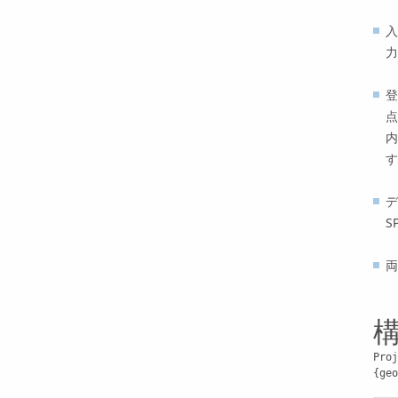
入
力
登
点
内
す
デ
S
両
Proj
{geo