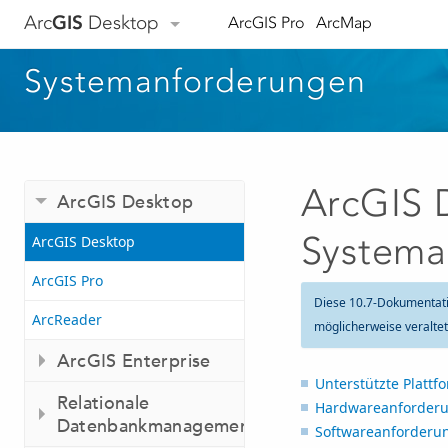
Arc
GIS
Desktop
ArcGIS Pro
ArcMap
Systemanforderungen
ArcGIS 
ArcGIS Desktop
Systema
ArcGIS Desktop
ArcGIS Pro
Diese 10.7-Dokumentat
ArcReader
möglicherweise veralte
ArcGIS Enterprise
Unterstützte Plattf
Relationale
Hardwareanforder
Datenbankmanagementsysteme
Softwareanforderu