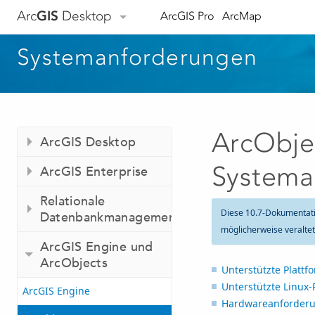
Arc
GIS
Desktop
ArcGIS Pro
ArcMap
Systemanforderungen
ArcObje
ArcGIS Desktop
Systema
ArcGIS Enterprise
Relationale
Diese 10.7-Dokumentat
Datenbankmanagementsysteme
möglicherweise veralte
ArcGIS Engine und
ArcObjects
Unterstützte Plattf
Unterstützte Linux-
ArcGIS Engine
Hardwareanforder