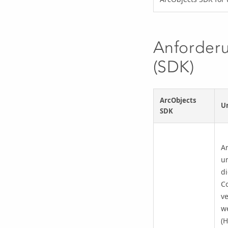
Anforderu
(SDK)
ArcObjects
Un
SDK
Ar
um
di
Co
ve
w
(H