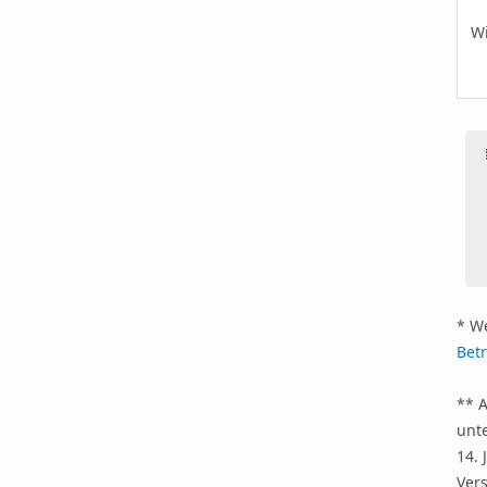
Wi
* W
Bet
** 
unt
14.
Vers