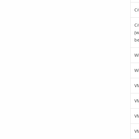
Ci
Ci
(w
be
Wi
Wi
V
V
V
VM