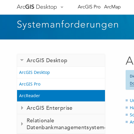
Arc
GIS
Desktop
ArcGIS Pro
ArcMap
Systemanforderungen
A
ArcGIS Desktop
ArcGIS Desktop
Di
Do
ArcGIS Pro
ArcReader
Un
ArcGIS Enterprise
H
S
Relationale
A
Datenbankmanagementsysteme