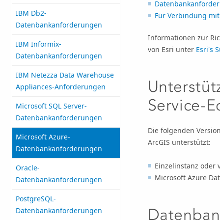
Datenbankanforde
IBM Db2-
Für Verbindung mit
Datenbankanforderungen
Informationen zur Ric
IBM Informix-
von
Esri
unter
Esri
's 
Datenbankanforderungen
IBM Netezza Data Warehouse
Unterstüt
Appliances-Anforderungen
Service-E
Microsoft SQL Server-
Datenbankanforderungen
Die folgenden Versio
Microsoft Azure-
ArcGIS unterstützt:
Datenbankanforderungen
Einzelinstanz oder 
Oracle-
Microsoft Azure Da
Datenbankanforderungen
PostgreSQL-
Datenban
Datenbankanforderungen