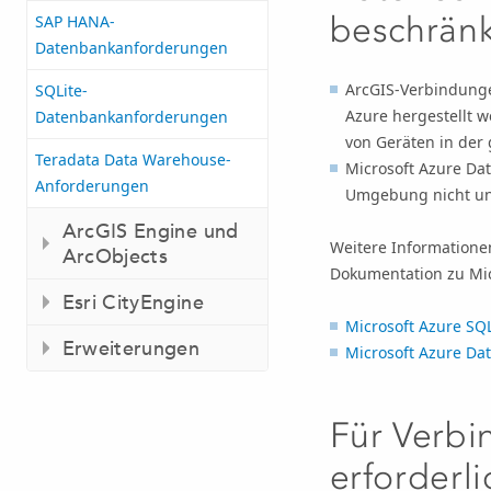
beschrän
SAP HANA-
Datenbankanforderungen
ArcGIS-Verbindung
SQLite-
Azure
hergestellt w
Datenbankanforderungen
von Geräten in der
Teradata Data Warehouse-
Microsoft Azure Da
Anforderungen
Umgebung nicht unt
ArcGIS Engine und
Weitere Informatione
ArcObjects
Dokumentation zu
Mi
Esri CityEngine
Microsoft Azure SQ
Erweiterungen
Microsoft Azure Da
Für Verb
erforderl