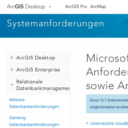
Arc
GIS
Desktop
ArcGIS Pro
ArcMap
Systemanforderungen
Microso
ArcGIS Desktop
Anforde
ArcGIS Enterprise
Relationale
sowie Ar
Datenbankmanagementsysteme
Altibase-
Diese 10.7-Dokumentat
Datenbankanforderungen
möglicherweise veralte
Dameng-
Unterstützte cloud
Datenbankanforderungen