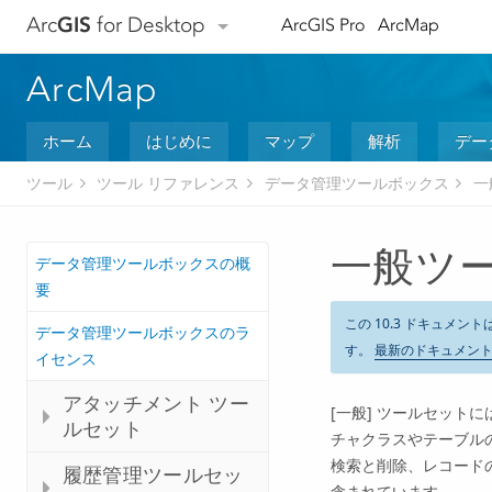
Arc
GIS
for Desktop
ArcGIS Pro
ArcMap
ArcMap
ホーム
はじめに
マップ
解析
デー
ツール
ツール リファレンス
データ管理ツールボックス
一
一般ツ
データ管理ツールボックスの概
要
この 10.3 ドキュメント
データ管理ツールボックスのラ
す。
最新のドキュメン
イセンス
アタッチメント ツー
[一般] ツールセッ
ルセット
チャクラスやテーブル
検索と削除、レコードの
履歴管理ツールセッ
含まれています。