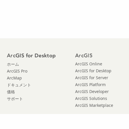
Arc
ArcGIS
GIS for Desktop
ArcGIS Online
ホーム
ArcGIS for Desktop
ArcGIS Pro
ArcGIS for Server
ArcMap
ArcGIS Platform
ドキュメント
ArcGIS Developer
価格
ArcGIS Solutions
サポート
ArcGIS Marketplace
© Copyright 2016 Environmental Systems Research Institute, Inc. |
プライバ